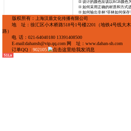
设计的颜色应该以RGB颜色
如何采用正确的材质和方式
如何输出非林?菲林如何保存
版权所有：
上海汉盾文化传播有限公司
地 址：
徐汇区小木桥路
518
号
1
号楼
2201
（地铁
4
号线大木
路）
电 话：
021-64040180 13391408500
E-mail:
dahansh@vip.qq.com
网 址：
www.dahan-sh.com
订单QQ：
902105
51La